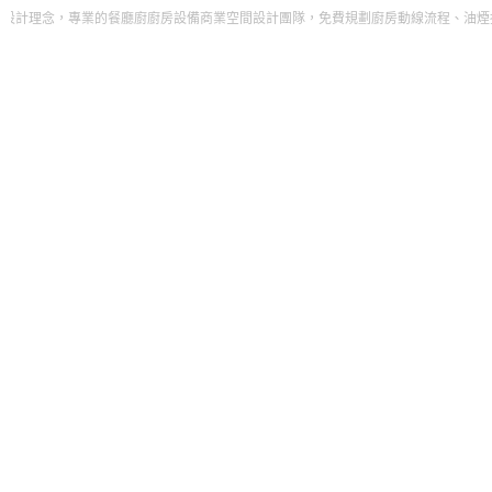
廚廚房設備商業空間設計團隊，免費規劃廚房動線流程、油煙排放工程。打造屬於自